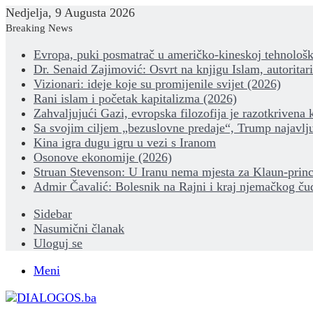
Nedjelja, 9 Augusta 2026
Breaking News
Evropa, puki posmatrač u američko-kineskoj tehnološk
Dr. Senaid Zajimović: Osvrt na knjigu Islam, autoritar
Vizionari: ideje koje su promijenile svijet (2026)
Rani islam i početak kapitalizma (2026)
Zahvaljujući Gazi, evropska filozofija je razotkrivena 
Sa svojim ciljem „bezuslovne predaje“, Trump najavlju
Kina igra dugu igru u vezi s Iranom
Osonove ekonomije (2026)
Struan Stevenson: U Iranu nema mjesta za Klaun-princ
Admir Čavalić: Bolesnik na Rajni i kraj njemačkog ču
Sidebar
Nasumični članak
Uloguj se
Meni