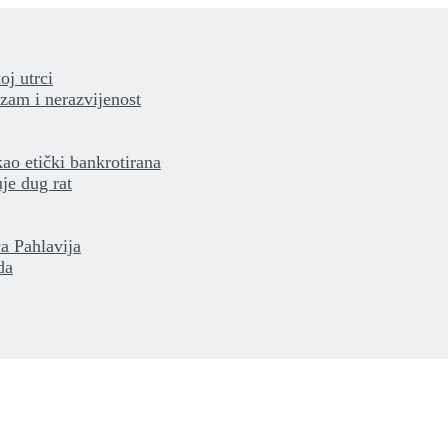
oj utrci
izam i nerazvijenost
kao etički bankrotirana
je dug rat
a Pahlavija
da