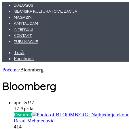
DIALOGOS
ISLAMSKA KULTURA I CIVILIZACIJA
MAGAZIN
KAPITALIZAM
INTERVJUI
KONTAKT
PUBLIKACIJE
Traži
Facebook
Početna
/
Bloomberg
Bloomberg
apr
- 2017 -
17 Aprila
Featured
Resul Mehmedović
414