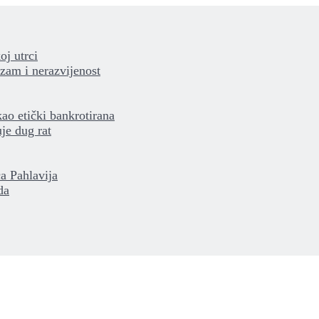
oj utrci
izam i nerazvijenost
kao etički bankrotirana
je dug rat
a Pahlavija
da