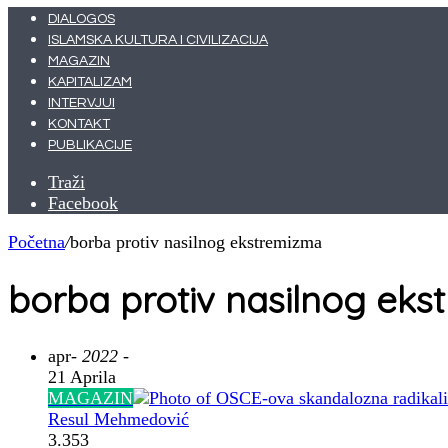
DIALOGOS
ISLAMSKA KULTURA I CIVILIZACIJA
MAGAZIN
KAPITALIZAM
INTERVJUI
KONTAKT
PUBLIKACIJE
Traži
Facebook
Početna
/
borba protiv nasilnog ekstremizma
borba protiv nasilnog ek
apr
- 2022 -
21 Aprila
MAGAZIN
Resul Mehmedović
3.353