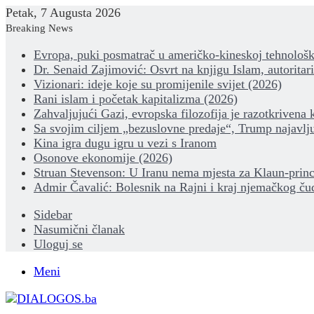
Petak, 7 Augusta 2026
Breaking News
Evropa, puki posmatrač u američko-kineskoj tehnološk
Dr. Senaid Zajimović: Osvrt na knjigu Islam, autoritar
Vizionari: ideje koje su promijenile svijet (2026)
Rani islam i početak kapitalizma (2026)
Zahvaljujući Gazi, evropska filozofija je razotkrivena 
Sa svojim ciljem „bezuslovne predaje“, Trump najavlju
Kina igra dugu igru u vezi s Iranom
Osonove ekonomije (2026)
Struan Stevenson: U Iranu nema mjesta za Klaun-princ
Admir Čavalić: Bolesnik na Rajni i kraj njemačkog ču
Sidebar
Nasumični članak
Uloguj se
Meni