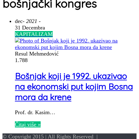
bošnjački kongres
dec
- 2021 -
31 Decembra
KAPITALIZAM
Resul Mehmedović
1.788
Bošnjak koji je 1992. ukazivao
na ekonomski put kojim Bosna
mora da krene
Prof. dr. Kasim…
Čitaj više »
© Copyright 2015 | All Rights Reserved |