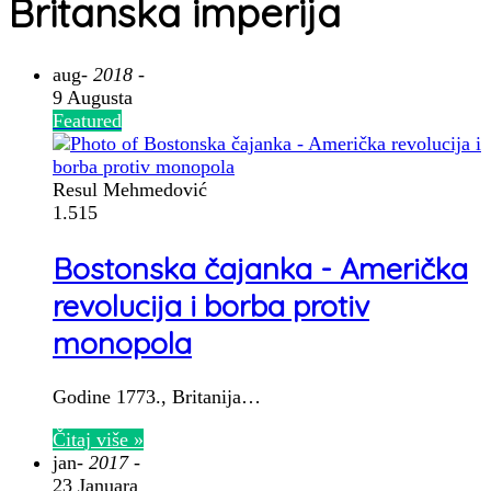
Britanska imperija
aug
- 2018 -
9 Augusta
Featured
Resul Mehmedović
1.515
Bostonska čajanka - Američka
revolucija i borba protiv
monopola
Godine 1773., Britanija…
Čitaj više »
jan
- 2017 -
23 Januara