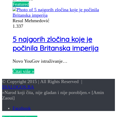
Featured
Resul Mehmedović
1.337
5 najgorih zločina koje je
počinila Britanska imperija
Novo YouGov istraživanje…
Čitaj više »
© Copyright 2015 | All Rights Reserved |
DIALOGOS.BA
»Narod koji čita, nije gladan i nije porobljen.« [Amin
Zaoui]
Facebook