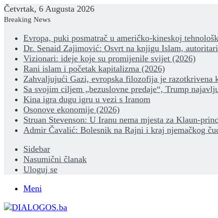
Četvrtak, 6 Augusta 2026
Breaking News
Evropa, puki posmatrač u američko-kineskoj tehnološk
Dr. Senaid Zajimović: Osvrt na knjigu Islam, autoritar
Vizionari: ideje koje su promijenile svijet (2026)
Rani islam i početak kapitalizma (2026)
Zahvaljujući Gazi, evropska filozofija je razotkrivena 
Sa svojim ciljem „bezuslovne predaje“, Trump najavlju
Kina igra dugu igru u vezi s Iranom
Osonove ekonomije (2026)
Struan Stevenson: U Iranu nema mjesta za Klaun-princ
Admir Čavalić: Bolesnik na Rajni i kraj njemačkog ču
Sidebar
Nasumični članak
Uloguj se
Meni