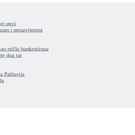
oj utrci
izam i nerazvijenost
kao etički bankrotirana
je dug rat
a Pahlavija
da