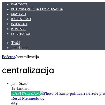
DIALOGOS
ISLAMSKA KULTURA I CIVILIZACIJA
MAGAZIN
KAPITALIZAM
INTERVJUI
KONTAKT
PUBLIKACIJE
Traži
Facebook
Početna
/
centralizacija
centralizacija
jan
- 2020 -
12 Januara
KAPITALIZAM
Resul Mehmedović
442