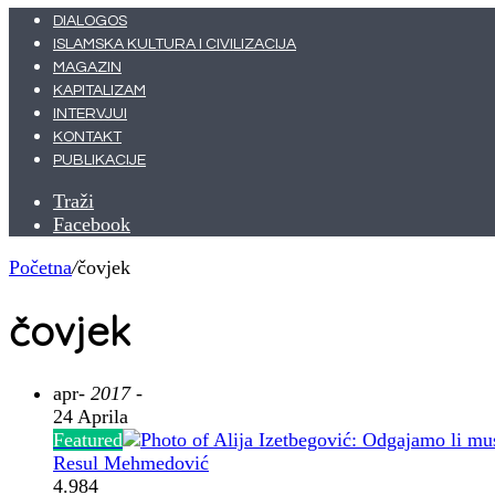
DIALOGOS
ISLAMSKA KULTURA I CIVILIZACIJA
MAGAZIN
KAPITALIZAM
INTERVJUI
KONTAKT
PUBLIKACIJE
Traži
Facebook
Početna
/
čovjek
čovjek
apr
- 2017 -
24 Aprila
Featured
Resul Mehmedović
4.984