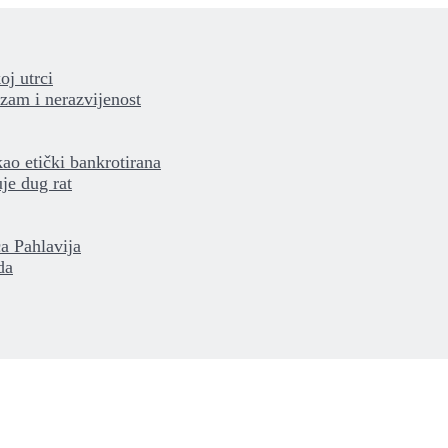
oj utrci
izam i nerazvijenost
kao etički bankrotirana
je dug rat
a Pahlavija
da