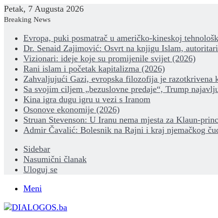
Petak, 7 Augusta 2026
Breaking News
Evropa, puki posmatrač u američko-kineskoj tehnološk
Dr. Senaid Zajimović: Osvrt na knjigu Islam, autoritar
Vizionari: ideje koje su promijenile svijet (2026)
Rani islam i početak kapitalizma (2026)
Zahvaljujući Gazi, evropska filozofija je razotkrivena 
Sa svojim ciljem „bezuslovne predaje“, Trump najavlju
Kina igra dugu igru u vezi s Iranom
Osonove ekonomije (2026)
Struan Stevenson: U Iranu nema mjesta za Klaun-princ
Admir Čavalić: Bolesnik na Rajni i kraj njemačkog ču
Sidebar
Nasumični članak
Uloguj se
Meni