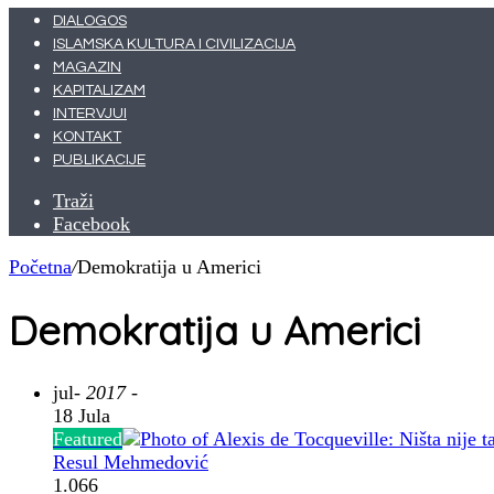
DIALOGOS
ISLAMSKA KULTURA I CIVILIZACIJA
MAGAZIN
KAPITALIZAM
INTERVJUI
KONTAKT
PUBLIKACIJE
Traži
Facebook
Početna
/
Demokratija u Americi
Demokratija u Americi
jul
- 2017 -
18 Jula
Featured
Resul Mehmedović
1.066