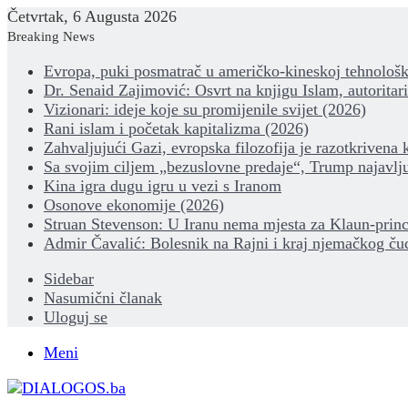
Četvrtak, 6 Augusta 2026
Breaking News
Evropa, puki posmatrač u američko-kineskoj tehnološk
Dr. Senaid Zajimović: Osvrt na knjigu Islam, autoritar
Vizionari: ideje koje su promijenile svijet (2026)
Rani islam i početak kapitalizma (2026)
Zahvaljujući Gazi, evropska filozofija je razotkrivena 
Sa svojim ciljem „bezuslovne predaje“, Trump najavlju
Kina igra dugu igru u vezi s Iranom
Osonove ekonomije (2026)
Struan Stevenson: U Iranu nema mjesta za Klaun-princ
Admir Čavalić: Bolesnik na Rajni i kraj njemačkog ču
Sidebar
Nasumični članak
Uloguj se
Meni