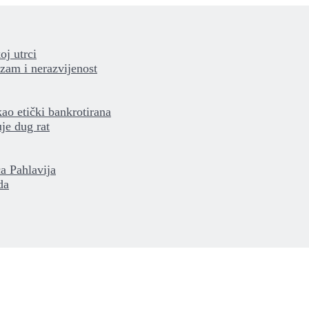
oj utrci
izam i nerazvijenost
kao etički bankrotirana
je dug rat
a Pahlavija
da