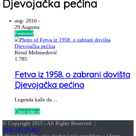
Djevojačka pećina
aug
- 2016 -
29 Augusta
Featured
Resul Mehmedović
1.785
Fetva iz 1958. o zabrani dovišta
Djevojačka pećina
Legenda kaže da…
Čitaj više »
© Copyright 2015 | All Rights Reserved |
DIALOGOS.BA