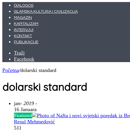
DIALOGOS
ISLAMSKA KULTURA I CIVILIZACIJA
MAGAZIN
KAPITALIZAM
INTERVJUI
KONTAKT
PUBLIKACIJE
Traži
Facebook
Početna
/
dolarski standard
dolarski standard
jan
- 2019 -
16 Januara
Featured
Resul Mehmedović
511