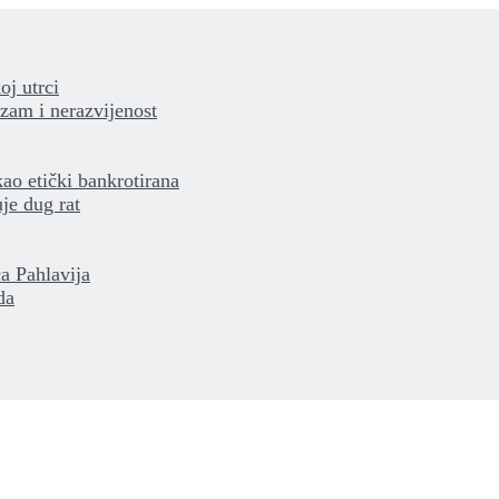
oj utrci
izam i nerazvijenost
kao etički bankrotirana
je dug rat
a Pahlavija
da