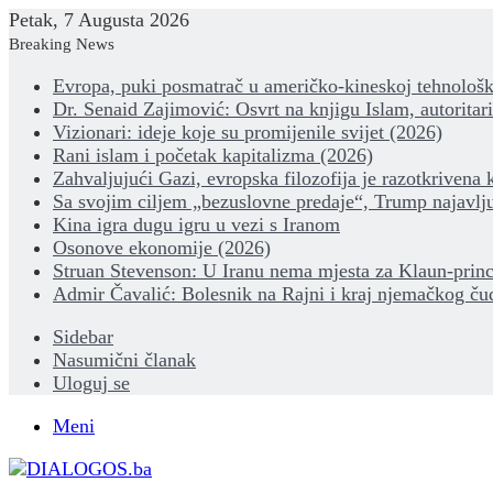
Petak, 7 Augusta 2026
Breaking News
Evropa, puki posmatrač u američko-kineskoj tehnološk
Dr. Senaid Zajimović: Osvrt na knjigu Islam, autoritar
Vizionari: ideje koje su promijenile svijet (2026)
Rani islam i početak kapitalizma (2026)
Zahvaljujući Gazi, evropska filozofija je razotkrivena 
Sa svojim ciljem „bezuslovne predaje“, Trump najavlju
Kina igra dugu igru u vezi s Iranom
Osonove ekonomije (2026)
Struan Stevenson: U Iranu nema mjesta za Klaun-princ
Admir Čavalić: Bolesnik na Rajni i kraj njemačkog ču
Sidebar
Nasumični članak
Uloguj se
Meni