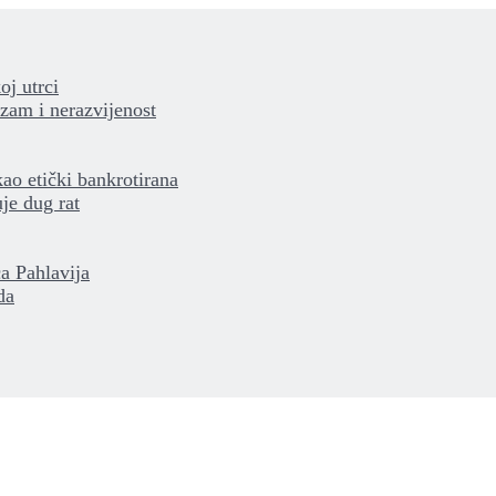
oj utrci
izam i nerazvijenost
kao etički bankrotirana
je dug rat
a Pahlavija
da