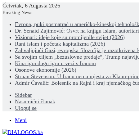
Četvrtak, 6 Augusta 2026
Breaking News
Evropa, puki posmatrač u američko-kineskoj tehnološk
Dr. Senaid Zajimović: Osvrt na knjigu Islam, autoritar
Vizionari: ideje koje su promijenile svijet (2026)
Rani islam i početak kapitalizma (2026)
Zahvaljujući Gazi, evropska filozofija je razotkrivena 
Sa svojim ciljem „bezuslovne predaje“, Trump najavlju
Kina igra dugu igru u vezi s Iranom
Osonove ekonomije (2026)
Struan Stevenson: U Iranu nema mjesta za Klaun-princ
Admir Čavalić: Bolesnik na Rajni i kraj njemačkog ču
Sidebar
Nasumični članak
Uloguj se
Meni