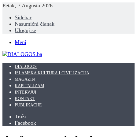
Petak, 7 Augusta 2026
Sidebar
Nasumični članak
Uloguj se
Meni
DIALOGOS
ISLAMSKA KULTURA I CIVILIZACIJA
MAGAZIN
KAPITALIZAM
INTERVJUI
KONTAKT
PUBLIKACIJE
Traži
Facebook