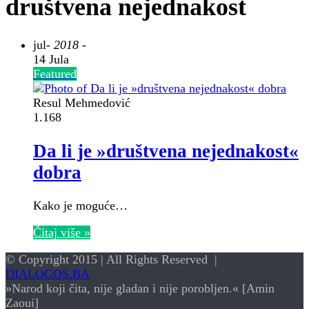
društvena nejednakost
jul
- 2018 -
14 Jula
Featured
Resul Mehmedović
1.168
Da li je »društvena nejednakost«
dobra
Kako je moguće…
Čitaj više »
© Copyright 2015 | All Rights Reserved |
DIALOGOS.BA
»Narod koji čita, nije gladan i nije porobljen.« [Amin
Zaoui]