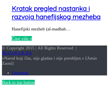
Kratak pregled nastanka i
razvoja hanefijskog mezheba
Hanefijski mezheb (al-madhab…
Čitaj više »
© Copyright 2015 | All Rights Reserved |
DIALOGOS.BA
»Narod koji čita, nije gladan i nije porobljen.« [Amin
Zaoui]
Facebook
Back to top button