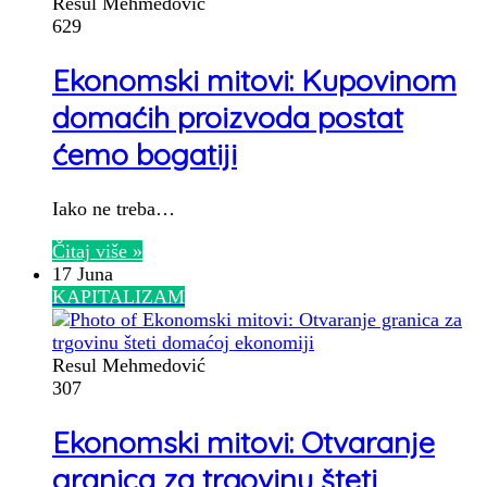
Resul Mehmedović
629
Ekonomski mitovi: Kupovinom
domaćih proizvoda postat
ćemo bogatiji
Iako ne treba…
Čitaj više »
17 Juna
KAPITALIZAM
Resul Mehmedović
307
Ekonomski mitovi: Otvaranje
granica za trgovinu šteti