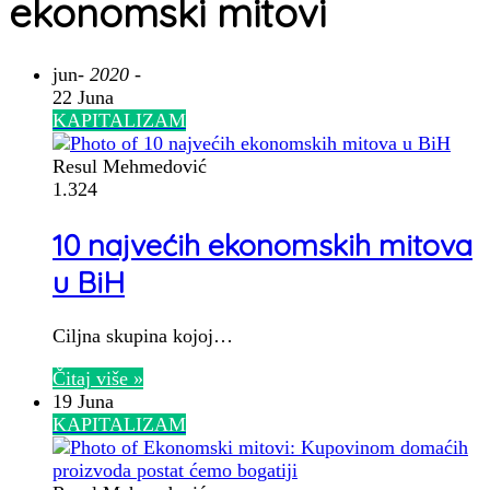
ekonomski mitovi
jun
- 2020 -
22 Juna
KAPITALIZAM
Resul Mehmedović
1.324
10 najvećih ekonomskih mitova
u BiH
Ciljna skupina kojoj…
Čitaj više »
19 Juna
KAPITALIZAM