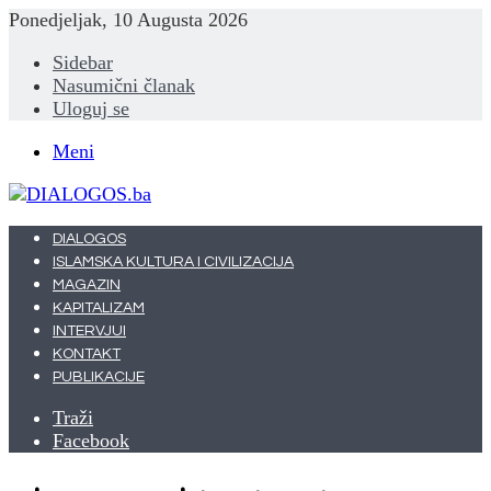
Ponedjeljak, 10 Augusta 2026
Sidebar
Nasumični članak
Uloguj se
Meni
DIALOGOS
ISLAMSKA KULTURA I CIVILIZACIJA
MAGAZIN
KAPITALIZAM
INTERVJUI
KONTAKT
PUBLIKACIJE
Traži
Facebook