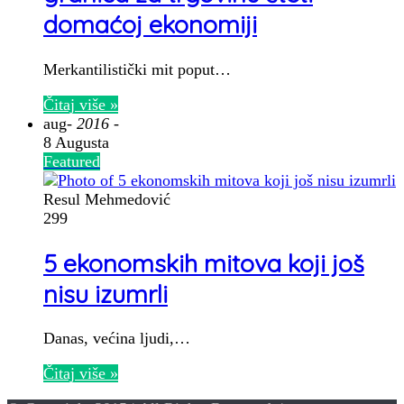
domaćoj ekonomiji
Merkantilistički mit poput…
Čitaj više »
aug
- 2016 -
8 Augusta
Featured
Resul Mehmedović
299
5 ekonomskih mitova koji još
nisu izumrli
Danas, većina ljudi,…
Čitaj više »