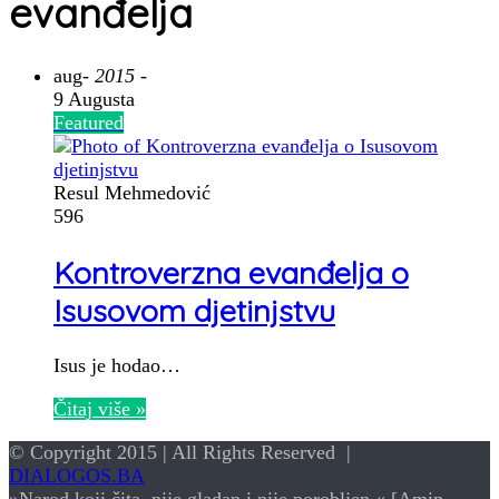
evanđelja
aug
- 2015 -
9 Augusta
Featured
Resul Mehmedović
596
Kontroverzna evanđelja o
Isusovom djetinjstvu
Isus je hodao…
Čitaj više »
© Copyright 2015 | All Rights Reserved |
DIALOGOS.BA