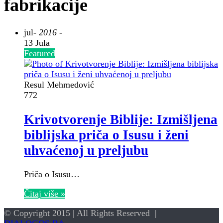
fabrikacije
jul
- 2016 -
13 Jula
Featured
Resul Mehmedović
772
Krivotvorenje Biblije: Izmišljena
biblijska priča o Isusu i ženi
uhvaćenoj u preljubu
Priča o Isusu…
Čitaj više »
© Copyright 2015 | All Rights Reserved |