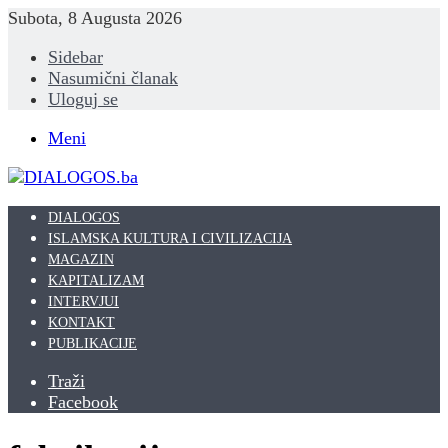
Subota, 8 Augusta 2026
Sidebar
Nasumični članak
Uloguj se
Meni
DIALOGOS
ISLAMSKA KULTURA I CIVILIZACIJA
MAGAZIN
KAPITALIZAM
INTERVJUI
KONTAKT
PUBLIKACIJE
Traži
Facebook