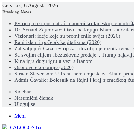
Četvrtak, 6 Augusta 2026
Breaking News
Evropa, puki posmatrač u američko-kineskoj tehnološk
Dr. Senaid Zajimović: Osvrt na knjigu Islam, autoritar
Vizionari: ideje koje su promijenile svijet (2026)
Rani islam i početak kapitalizma (2026)
Zahvaljujući Gazi, evropska filozofija je razotkrivena 
Sa svojim ciljem „bezuslovne predaje“, Trump najavlju
Kina igra dugu igru u vezi s Iranom
Osonove ekonomije (2026)
Struan Stevenson: U Iranu nema mjesta za Klaun-princ
Admir Čavalić: Bolesnik na Rajni i kraj njemačkog ču
Sidebar
Nasumični članak
Uloguj se
Meni