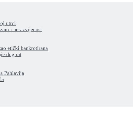
oj utrci
izam i nerazvijenost
kao etički bankrotirana
je dug rat
a Pahlavija
da