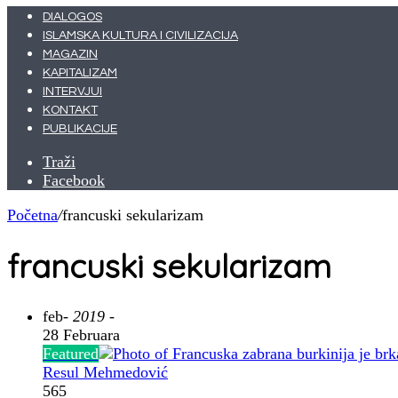
DIALOGOS
ISLAMSKA KULTURA I CIVILIZACIJA
MAGAZIN
KAPITALIZAM
INTERVJUI
KONTAKT
PUBLIKACIJE
Traži
Facebook
Početna
/
francuski sekularizam
francuski sekularizam
feb
- 2019 -
28 Februara
Featured
Resul Mehmedović
565