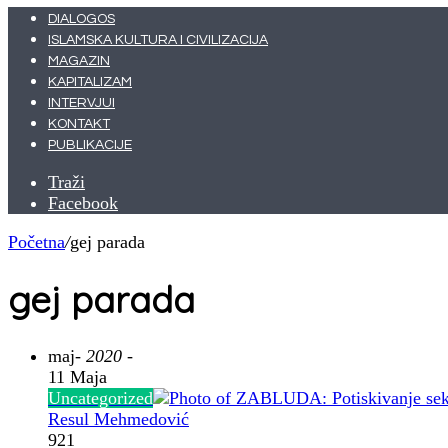
DIALOGOS
ISLAMSKA KULTURA I CIVILIZACIJA
MAGAZIN
KAPITALIZAM
INTERVJUI
KONTAKT
PUBLIKACIJE
Traži
Facebook
Početna
/
gej parada
gej parada
maj
- 2020 -
11 Maja
Uncategorized
Resul Mehmedović
921