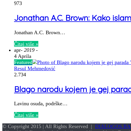
973
Jonathan A.C. Brown: Kako isl
Jonathan A.C. Brown…
Čitaj više »
apr
- 2019 -
4 Aprila
Featured
Resul Mehmedović
2.734
Blago narodu kojem je gej para
Lavinu osuda, podrške…
Čitaj više »
© Copyright 2015 | All Rights Reserved |
DIALOGOS.BA