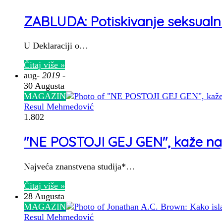
ZABLUDA: Potiskivanje seksualni
U Deklaraciji o…
Čitaj više »
aug
- 2019 -
30 Augusta
MAGAZIN
Resul Mehmedović
1.802
"NE POSTOJI GEJ GEN", kaže naj
Najveća znanstvena studija*…
Čitaj više »
28 Augusta
MAGAZIN
Resul Mehmedović