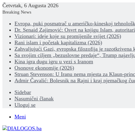
Četvrtak, 6 Augusta 2026
Breaking News
Evropa, puki posmatrač u američko-kineskoj tehnološk
Dr. Senaid Zajimović: Osvrt na knjigu Islam, autoritar
Vizionari: ideje koje su promijenile svijet (2026)
Rani islam i početak kapitalizma (2026)
Zahvaljujući Gazi, evropska filozofija je razotkrivena 
Sa svojim ciljem „bezuslovne predaje“, Trump najavlju
Kina igra dugu igru u vezi s Iranom
Osonove ekonomije (2026)
Struan Stevenson: U Iranu nema mjesta za Klaun-princ
Admir Čavalić: Bolesnik na Rajni i kraj njemačkog ču
Sidebar
Nasumični članak
Uloguj se
Meni