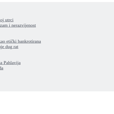
oj utrci
izam i nerazvijenost
kao etički bankrotirana
je dug rat
a Pahlavija
da