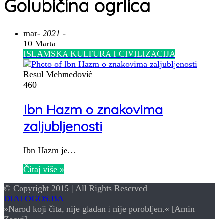
Golubičina ogrlica
mar
- 2021 -
10 Marta
ISLAMSKA KULTURA I CIVILIZACIJA
Resul Mehmedović
460
Ibn Hazm o znakovima
zaljubljenosti
Ibn Hazm je…
Čitaj više »
© Copyright 2015 | All Rights Reserved |
DIALOGOS.BA
»Narod koji čita, nije gladan i nije porobljen.« [Amin