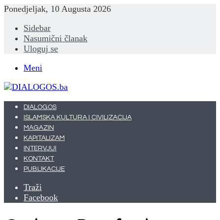
Ponedjeljak, 10 Augusta 2026
Sidebar
Nasumični članak
Uloguj se
Meni
DIALOGOS
ISLAMSKA KULTURA I CIVILIZACIJA
MAGAZIN
KAPITALIZAM
INTERVJUI
KONTAKT
PUBLIKACIJE
Traži
Facebook