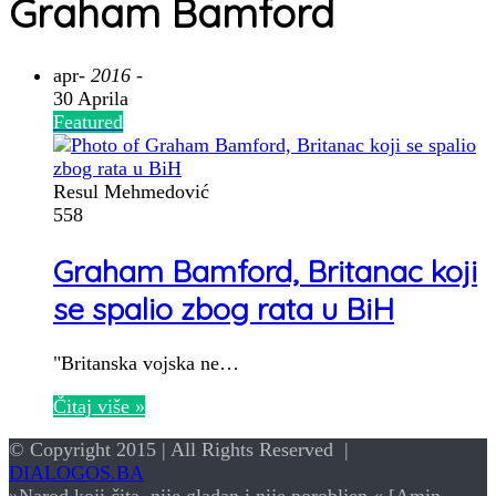
Graham Bamford
apr
- 2016 -
30 Aprila
Featured
Resul Mehmedović
558
Graham Bamford, Britanac koji
se spalio zbog rata u BiH
"Britanska vojska ne…
Čitaj više »
© Copyright 2015 | All Rights Reserved |
DIALOGOS.BA