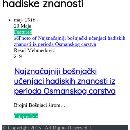
hadiske znanosti
maj
- 2016 -
20 Maja
Featured
Resul Mehmedović
219
Najznačajniji bošnjački
učenjaci hadiskih znanosti iz
perioda Osmanskog carstva
Brojni Bošnjaci širom…
Čitaj više »
© Copyright 2015 | All Rights Reserved |