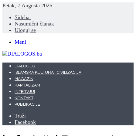
Petak, 7 Augusta 2026
Sidebar
Nasumični članak
Uloguj se
Meni
DIALOGOS
ISLAMSKA KULTURA I CIVILIZACIJA
MAGAZIN
KAPITALIZAM
INTERVJUI
KONTAKT
PUBLIKACIJE
Traži
Facebook