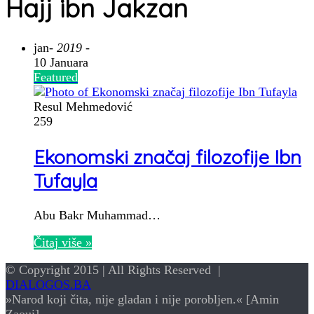
Hajj ibn Jakzan
jan
- 2019 -
10 Januara
Featured
Resul Mehmedović
259
Ekonomski značaj filozofije Ibn
Tufayla
Abu Bakr Muhammad…
Čitaj više »
© Copyright 2015 | All Rights Reserved |
DIALOGOS.BA
»Narod koji čita, nije gladan i nije porobljen.« [Amin