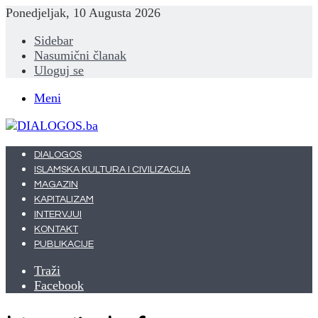
Ponedjeljak, 10 Augusta 2026
Sidebar
Nasumični članak
Uloguj se
Meni
DIALOGOS
ISLAMSKA KULTURA I CIVILIZACIJA
MAGAZIN
KAPITALIZAM
INTERVJUI
KONTAKT
PUBLIKACIJE
Traži
Facebook