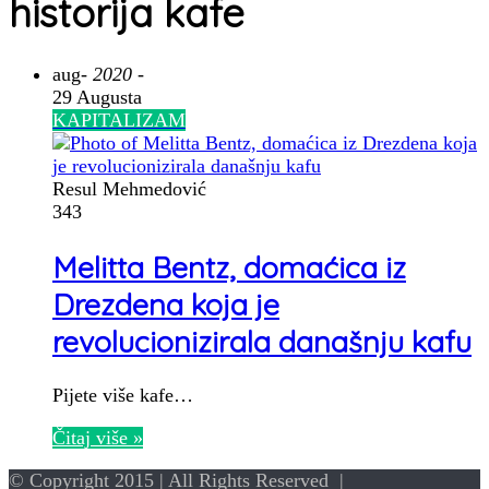
historija kafe
aug
- 2020 -
29 Augusta
KAPITALIZAM
Resul Mehmedović
343
Melitta Bentz, domaćica iz
Drezdena koja je
revolucionizirala današnju kafu
Pijete više kafe…
Čitaj više »
© Copyright 2015 | All Rights Reserved |