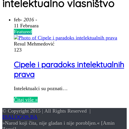
intelektualno vlasništvo
feb
- 2016 -
11 Februara
Featured
Resul Mehmedović
123
Cipele i paradoks intelektualnih
prava
Intelektualci su poznati…
Čitaj više »
© Copyright 2015 | All Rights Reserved |
DIALOGOS.BA
»Narod koji čita, nije gladan i nije porobljen.« [Amin