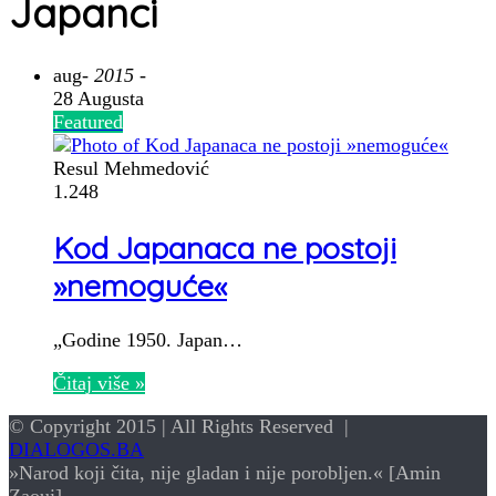
Japanci
aug
- 2015 -
28 Augusta
Featured
Resul Mehmedović
1.248
Kod Japanaca ne postoji
»nemoguće«
„Godine 1950. Japan…
Čitaj više »
© Copyright 2015 | All Rights Reserved |
DIALOGOS.BA
»Narod koji čita, nije gladan i nije porobljen.« [Amin