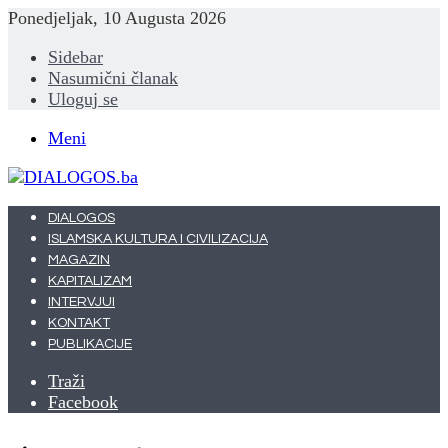
Ponedjeljak, 10 Augusta 2026
Sidebar
Nasumični članak
Uloguj se
Meni
DIALOGOS
ISLAMSKA KULTURA I CIVILIZACIJA
MAGAZIN
KAPITALIZAM
INTERVJUI
KONTAKT
PUBLIKACIJE
Traži
Facebook