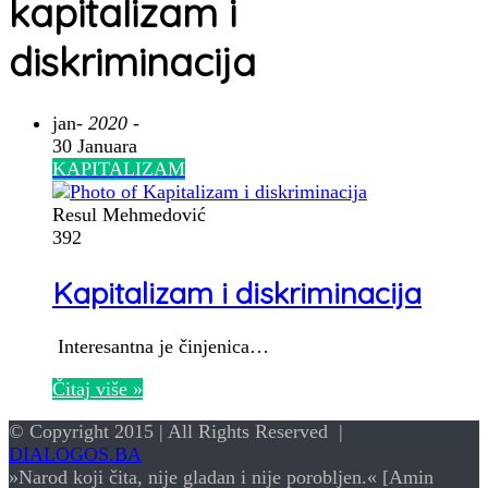
kapitalizam i
diskriminacija
jan
- 2020 -
30 Januara
KAPITALIZAM
Resul Mehmedović
392
Kapitalizam i diskriminacija
Interesantna je činjenica…
Čitaj više »
© Copyright 2015 | All Rights Reserved |
DIALOGOS.BA
»Narod koji čita, nije gladan i nije porobljen.« [Amin