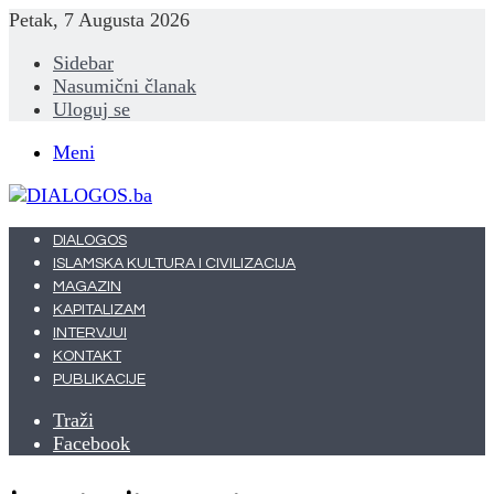
Petak, 7 Augusta 2026
Sidebar
Nasumični članak
Uloguj se
Meni
DIALOGOS
ISLAMSKA KULTURA I CIVILIZACIJA
MAGAZIN
KAPITALIZAM
INTERVJUI
KONTAKT
PUBLIKACIJE
Traži
Facebook