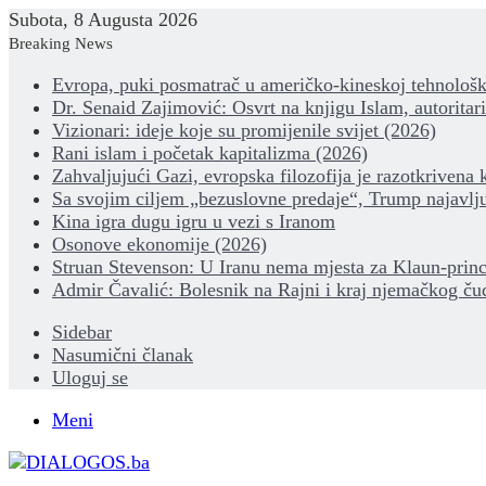
Subota, 8 Augusta 2026
Breaking News
Evropa, puki posmatrač u američko-kineskoj tehnološk
Dr. Senaid Zajimović: Osvrt na knjigu Islam, autoritar
Vizionari: ideje koje su promijenile svijet (2026)
Rani islam i početak kapitalizma (2026)
Zahvaljujući Gazi, evropska filozofija je razotkrivena 
Sa svojim ciljem „bezuslovne predaje“, Trump najavlju
Kina igra dugu igru u vezi s Iranom
Osonove ekonomije (2026)
Struan Stevenson: U Iranu nema mjesta za Klaun-princ
Admir Čavalić: Bolesnik na Rajni i kraj njemačkog ču
Sidebar
Nasumični članak
Uloguj se
Meni