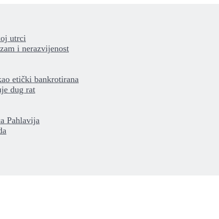
oj utrci
izam i nerazvijenost
kao etički bankrotirana
je dug rat
a Pahlavija
da