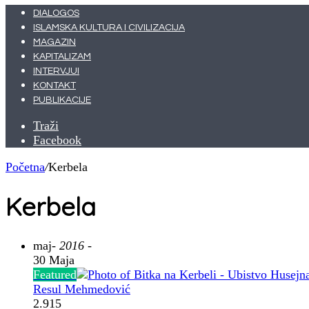
DIALOGOS
ISLAMSKA KULTURA I CIVILIZACIJA
MAGAZIN
KAPITALIZAM
INTERVJUI
KONTAKT
PUBLIKACIJE
Traži
Facebook
Početna
/
Kerbela
Kerbela
maj
- 2016 -
30 Maja
Featured
Resul Mehmedović
2.915