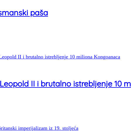
osmanski paša
j Leopold II i brutalno istrebljenje 1