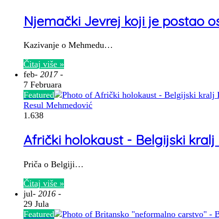
Njemački Jevrej koji je postao 
Kazivanje o Mehmedu…
Čitaj više »
feb
- 2017 -
7 Februara
Featured
Resul Mehmedović
1.638
Afrički holokaust - Belgijski kral
Priča o Belgiji…
Čitaj više »
jul
- 2016 -
29 Jula
Featured