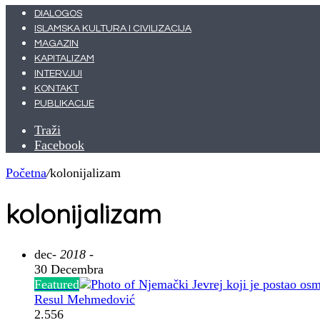
DIALOGOS
ISLAMSKA KULTURA I CIVILIZACIJA
MAGAZIN
KAPITALIZAM
INTERVJUI
KONTAKT
PUBLIKACIJE
Traži
Facebook
Početna
/
kolonijalizam
kolonijalizam
dec
- 2018 -
30 Decembra
Featured
Resul Mehmedović
2.556