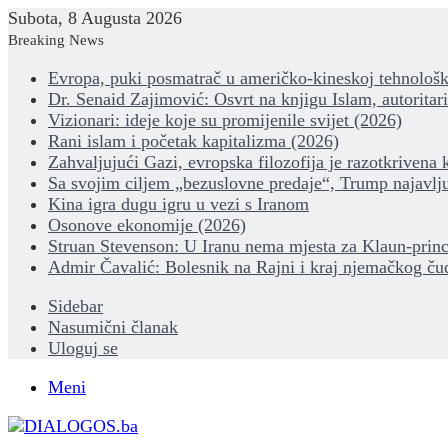
Subota, 8 Augusta 2026
Breaking News
Evropa, puki posmatrač u američko-kineskoj tehnološk
Dr. Senaid Zajimović: Osvrt na knjigu Islam, autoritar
Vizionari: ideje koje su promijenile svijet (2026)
Rani islam i početak kapitalizma (2026)
Zahvaljujući Gazi, evropska filozofija je razotkrivena 
Sa svojim ciljem „bezuslovne predaje“, Trump najavlju
Kina igra dugu igru u vezi s Iranom
Osonove ekonomije (2026)
Struan Stevenson: U Iranu nema mjesta za Klaun-princ
Admir Čavalić: Bolesnik na Rajni i kraj njemačkog ču
Sidebar
Nasumični članak
Uloguj se
Meni