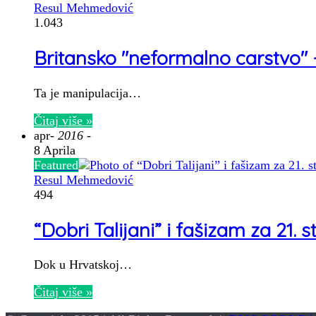
Resul Mehmedović
1.043
Britansko "neformalno carstvo" - 
Ta je manipulacija…
Čitaj više »
apr
- 2016 -
8 Aprila
Featured
Resul Mehmedović
494
“Dobri Talijani” i fašizam za 21. s
Dok u Hrvatskoj…
Čitaj više »