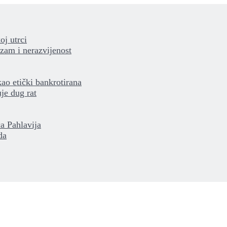
oj utrci
izam i nerazvijenost
kao etički bankrotirana
je dug rat
a Pahlavija
da