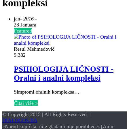
kompleksi
jan
- 2016 -
28 Januara
Featured
Resul Mehmedović
9.382
PSIHOLOGIJA LIČNOSTI -
Oralni i analni kompleksi
Simptomi oralnih kompleksa…
Čitaj više »
© Copyright 2015 | All Rights Reserved |
DIALOGOS.BA
»Narod koji čita, nije gladan i nije porobljen.« [Amin