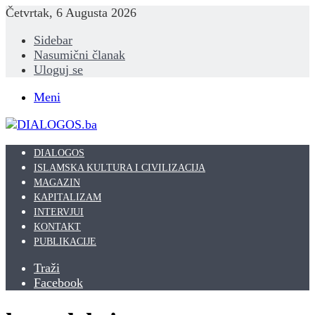
Četvrtak, 6 Augusta 2026
Sidebar
Nasumični članak
Uloguj se
Meni
DIALOGOS
ISLAMSKA KULTURA I CIVILIZACIJA
MAGAZIN
KAPITALIZAM
INTERVJUI
KONTAKT
PUBLIKACIJE
Traži
Facebook