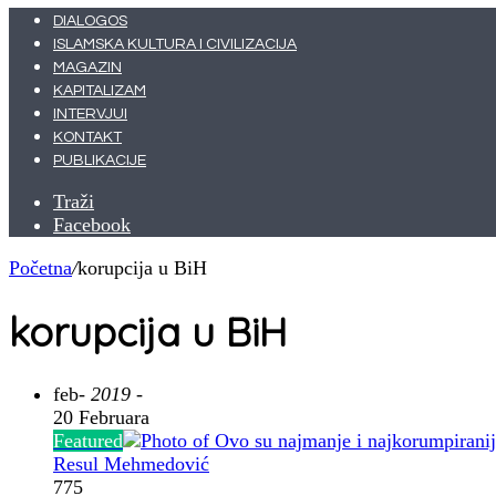
DIALOGOS
ISLAMSKA KULTURA I CIVILIZACIJA
MAGAZIN
KAPITALIZAM
INTERVJUI
KONTAKT
PUBLIKACIJE
Traži
Facebook
Početna
/
korupcija u BiH
korupcija u BiH
feb
- 2019 -
20 Februara
Featured
Resul Mehmedović
775