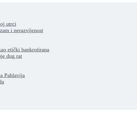
oj utrci
izam i nerazvijenost
kao etički bankrotirana
je dug rat
a Pahlavija
da