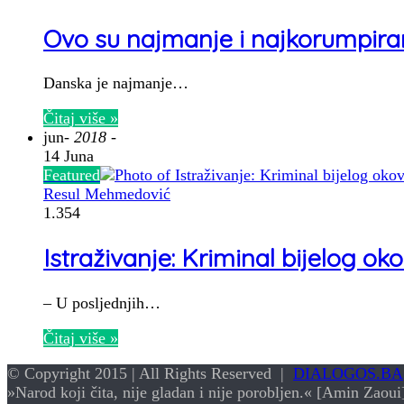
Ovo su najmanje i najkorumpirani
Danska je najmanje…
Čitaj više »
jun
- 2018 -
14 Juna
Featured
Resul Mehmedović
1.354
Istraživanje: Kriminal bijelog ok
– U posljednjih…
Čitaj više »
© Copyright 2015 | All Rights Reserved |
DIALOGOS.BA
»Narod koji čita, nije gladan i nije porobljen.« [Amin Zaoui