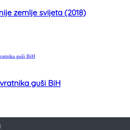
je zemlje svijeta (2018)
ovratnika guši BiH
]