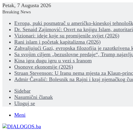
Petak, 7 Augusta 2026
Breaking News
Evropa, puki posmatrač u američko-kineskoj tehnološk
Dr. Senaid Zajimović: Osvrt na knjigu Islam, autoritar
Vizionari: ideje koje su promijenile svijet (2026)
Rani islam i početak kapitalizma (2026)
Zahvaljujući Gazi, evropska filozofija je razotkrivena 
Sa svojim ciljem „bezuslovne predaje“, Trump najavlju
Kina igra dugu igru u vezi s Iranom
Osonove ekonomije (2026)
Struan Stevenson: U Iranu nema mjesta za Klaun-princ
Admir Čavalić: Bolesnik na Rajni i kraj njemačkog ču
Sidebar
Nasumični članak
Uloguj se
Meni