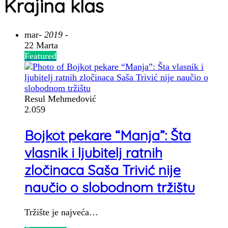
Krajina klas
mar
- 2019 -
22 Marta
Featured
Resul Mehmedović
2.059
Bojkot pekare “Manja”: Šta
vlasnik i ljubitelj ratnih
zločinaca Saša Trivić nije
naučio o slobodnom tržištu
Tržište je najveća…