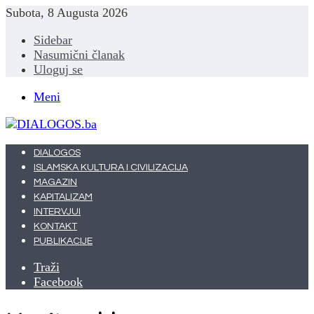
Subota, 8 Augusta 2026
Sidebar
Nasumični članak
Uloguj se
Meni
DIALOGOS
ISLAMSKA KULTURA I CIVILIZACIJA
MAGAZIN
KAPITALIZAM
INTERVJUI
KONTAKT
PUBLIKACIJE
Traži
Facebook