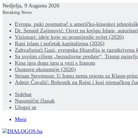
Nedjelja, 9 Augusta 2026
Breaking News
Evropa, puki posmatrač u američko-kineskoj tehnološk
Dr. Senaid Zajimović: Osvrt na knjigu Islam, autoritar
Vizionari: ideje koje su promijenile svijet (2026)
Rani islam i početak kapitalizma (2026)
Zahvaljujući Gazi, evropska filozofija je razotkrivena 
Sa svojim ciljem „bezuslovne predaje“, Trump najavlju
Kina igra dugu igru u vezi s Iranom
Osonove ekonomije (2026)
Struan Stevenson: U Iranu nema mjesta za Klaun-princ
Admir Čavalić: Bolesnik na Rajni i kraj njemačkog ču
Sidebar
Nasumični članak
Uloguj se
Meni