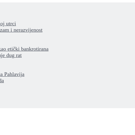
oj utrci
izam i nerazvijenost
kao etički bankrotirana
je dug rat
a Pahlavija
da