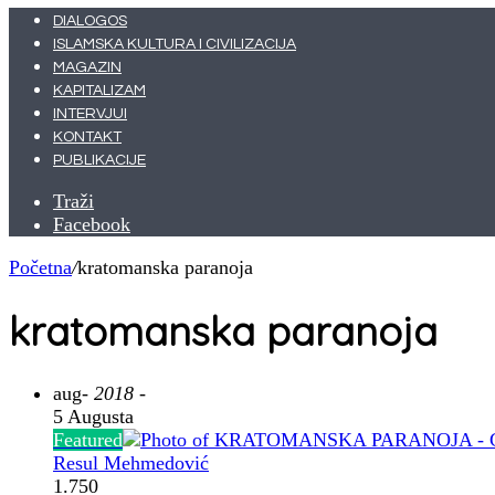
DIALOGOS
ISLAMSKA KULTURA I CIVILIZACIJA
MAGAZIN
KAPITALIZAM
INTERVJUI
KONTAKT
PUBLIKACIJE
Traži
Facebook
Početna
/
kratomanska paranoja
kratomanska paranoja
aug
- 2018 -
5 Augusta
Featured
Resul Mehmedović
1.750