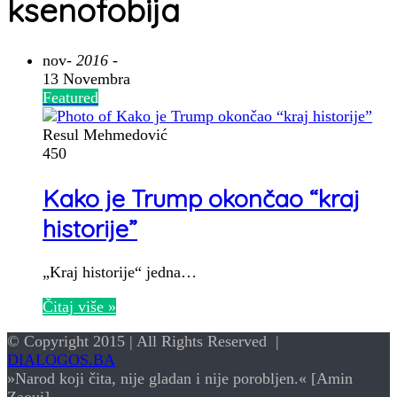
ksenofobija
nov
- 2016 -
13 Novembra
Featured
Resul Mehmedović
450
Kako je Trump okončao “kraj
historije”
„Kraj historije“ jedna…
Čitaj više »
© Copyright 2015 | All Rights Reserved |
DIALOGOS.BA
»Narod koji čita, nije gladan i nije porobljen.« [Amin