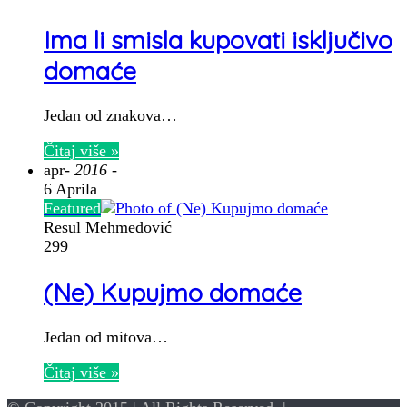
Ima li smisla kupovati isključivo
domaće
Jedan od znakova…
Čitaj više »
apr
- 2016 -
6 Aprila
Featured
Resul Mehmedović
299
(Ne) Kupujmo domaće
Jedan od mitova…
Čitaj više »