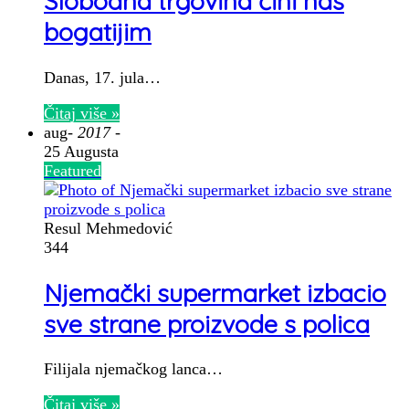
Slobodna trgovina čini nas
bogatijim
Danas, 17. jula…
Čitaj više »
aug
- 2017 -
25 Augusta
Featured
Resul Mehmedović
344
Njemački supermarket izbacio
sve strane proizvode s polica
Filijala njemačkog lanca…
Čitaj više »