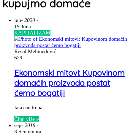
kupujmo domaće
jun
- 2020 -
19 Juna
KAPITALIZAM
Resul Mehmedović
629
Ekonomski mitovi: Kupovinom
domaćih proizvoda postat
ćemo bogatiji
Iako ne treba…
Čitaj više »
sep
- 2018 -
3 Septembra