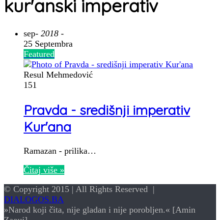
kur'anski imperativ
sep
- 2018 -
25 Septembra
Featured
Resul Mehmedović
151
Pravda - središnji imperativ
Kur'ana
Ramazan - prilika…
Čitaj više »
© Copyright 2015 | All Rights Reserved |
DIALOGOS.BA
»Narod koji čita, nije gladan i nije porobljen.« [Amin