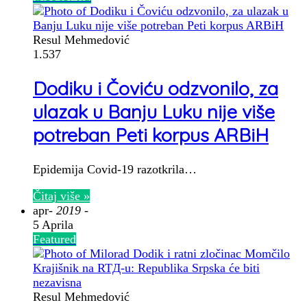
Resul Mehmedović
1.537
Dodiku i Čoviću odzvonilo, za
ulazak u Banju Luku nije više
potreban Peti korpus ARBiH
Epidemija Covid-19 razotkrila…
Čitaj više »
apr
- 2019 -
5 Aprila
Featured
Resul Mehmedović