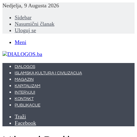
Nedjelja, 9 Augusta 2026
Sidebar
Nasumični članak
Uloguj se
Meni
DIALOGOS
ISLAMSKA KULTURA I CIVILIZACIJA
MAGAZIN
KAPITALIZAM
INTERVJUI
KONTAKT
PUBLIKACIJE
Traži
Facebook