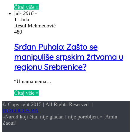
Čitaj više »
jul
- 2016 -
11 Jula
Resul Mehmedović
480
Srđan Puhalo: Zašto se
manipuliše srpskim žrtvama u
regionu Srebrenice?
“U nama nema…
Čitaj više »
© Copyright 2015 | All Rights Reserved |
DIALOGOS.BA
»Narod koji čita, nije gladan i nije porobljen.« [Amin
Zaoui]