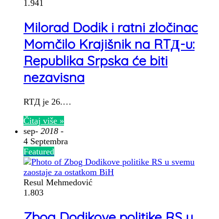
1.941
Milorad Dodik i ratni zločinac
Momčilo Krajišnik na RTД-u:
Republika Srpska će biti
nezavisna
RTД je 26.…
Čitaj više »
sep
- 2018 -
4 Septembra
Featured
Resul Mehmedović
1.803
Zbog Dodikove politike RS u