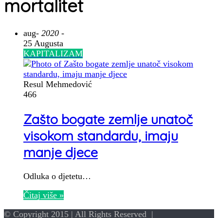
mortalitet
aug
- 2020 -
25 Augusta
KAPITALIZAM
Resul Mehmedović
466
Zašto bogate zemlje unatoč
visokom standardu, imaju
manje djece
Odluka o djetetu…
Čitaj više »
© Copyright 2015 | All Rights Reserved |