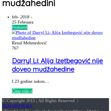
mudžahedini
feb
- 2018 -
25 Februara
Featured
Resul Mehmedović
767
Darryl Li: Alija Izetbegović nije
doveo mudžahedine
I 23 godine nakon…
Čitaj više »
© Copyright 2015 | All Rights Reserved |
DIALOGOS.BA