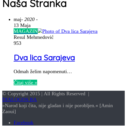
Naša Stranka
maj
- 2020 -
13 Maja
MAGAZIN
Resul Mehmedović
953
Dva lica Sarajeva
Odmah želim napomenuti…
Čitaj više »
© Copyright 2015 | All Rights Reserved |
DIALOGOS.BA
»Narod koji čita, nije gladan i nije porobljen.« [Amin
Zaoui]
Facebook