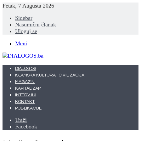
Petak, 7 Augusta 2026
Sidebar
Nasumični članak
Uloguj se
Meni
DIALOGOS
ISLAMSKA KULTURA I CIVILIZACIJA
MAGAZIN
KAPITALIZAM
INTERVJUI
KONTAKT
PUBLIKACIJE
Traži
Facebook