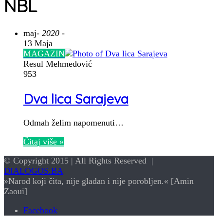
NBL
maj
- 2020 -
13 Maja
MAGAZIN
Resul Mehmedović
953
Dva lica Sarajeva
Odmah želim napomenuti…
Čitaj više »
© Copyright 2015 | All Rights Reserved |
DIALOGOS.BA
»Narod koji čita, nije gladan i nije porobljen.« [Amin
Zaoui]
Facebook