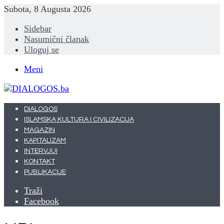
Subota, 8 Augusta 2026
Sidebar
Nasumični članak
Uloguj se
Meni
DIALOGOS
ISLAMSKA KULTURA I CIVILIZACIJA
MAGAZIN
KAPITALIZAM
INTERVJUI
KONTAKT
PUBLIKACIJE
Traži
Facebook