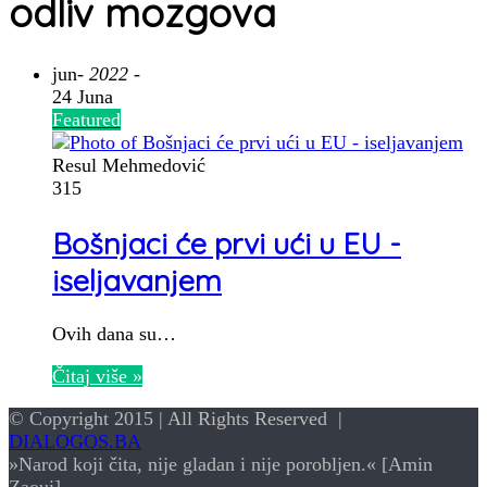
odliv mozgova
jun
- 2022 -
24 Juna
Featured
Resul Mehmedović
315
Bošnjaci će prvi ući u EU -
iseljavanjem
Ovih dana su…
Čitaj više »
© Copyright 2015 | All Rights Reserved |
DIALOGOS.BA
»Narod koji čita, nije gladan i nije porobljen.« [Amin