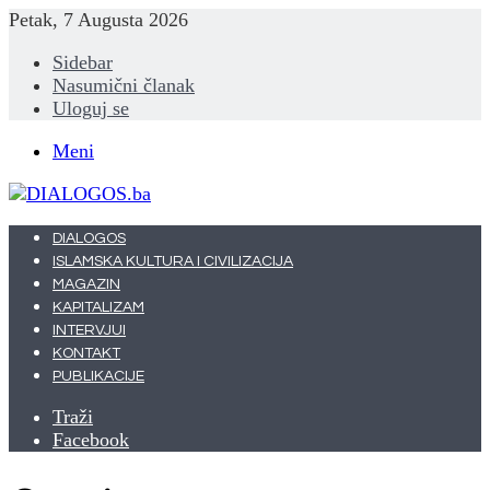
Petak, 7 Augusta 2026
Sidebar
Nasumični članak
Uloguj se
Meni
DIALOGOS
ISLAMSKA KULTURA I CIVILIZACIJA
MAGAZIN
KAPITALIZAM
INTERVJUI
KONTAKT
PUBLIKACIJE
Traži
Facebook