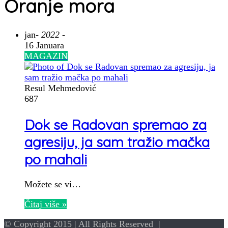
Oranje mora
jan
- 2022 -
16 Januara
MAGAZIN
Resul Mehmedović
687
Dok se Radovan spremao za
agresiju, ja sam tražio mačka
po mahali
Možete se vi…
Čitaj više »
© Copyright 2015 | All Rights Reserved |