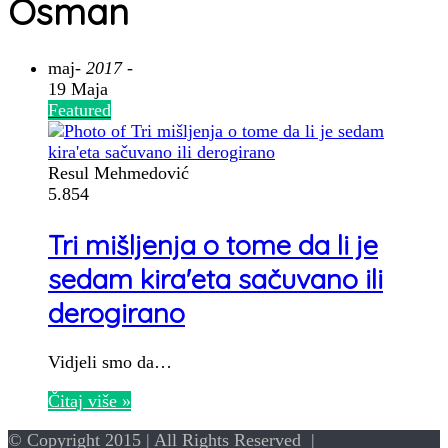
Osman
maj
- 2017 -
19 Maja
Featured
Resul Mehmedović
5.854
Tri mišljenja o tome da li je
sedam kira'eta sačuvano ili
derogirano
Vidjeli smo da…
Čitaj više »
© Copyright 2015 | All Rights Reserved |