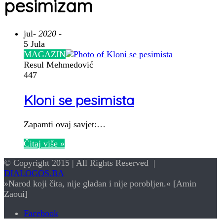
pesimizam
jul
- 2020 -
5 Jula
MAGAZIN
Resul Mehmedović
447
Kloni se pesimista
Zapamti ovaj savjet:…
Čitaj više »
© Copyright 2015 | All Rights Reserved |
DIALOGOS.BA
»Narod koji čita, nije gladan i nije porobljen.« [Amin
Zaoui]
Facebook