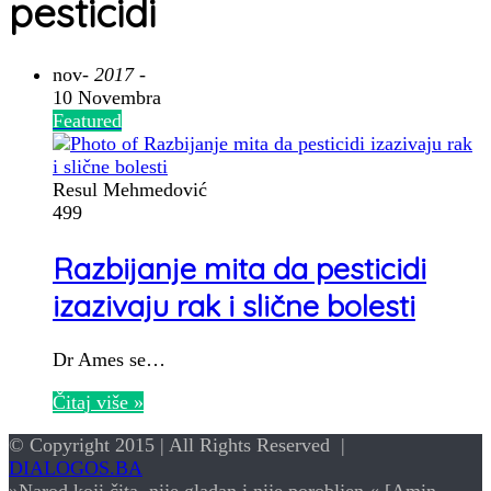
pesticidi
nov
- 2017 -
10 Novembra
Featured
Resul Mehmedović
499
Razbijanje mita da pesticidi
izazivaju rak i slične bolesti
Dr Ames se…
Čitaj više »
© Copyright 2015 | All Rights Reserved |
DIALOGOS.BA