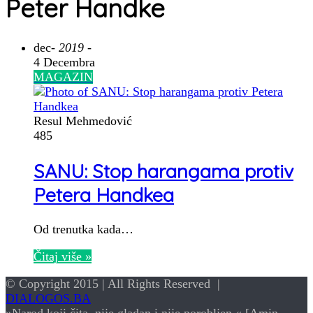
Peter Handke
dec
- 2019 -
4 Decembra
MAGAZIN
Resul Mehmedović
485
SANU: Stop harangama protiv
Petera Handkea
Od trenutka kada…
Čitaj više »
© Copyright 2015 | All Rights Reserved |
DIALOGOS.BA