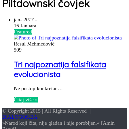
Piltdownski čovjek
jan
- 2017 -
16 Januara
Featured
Resul Mehmedović
509
Tri najpoznatija falsifikata
evolucionista
Ne postoji konkretan…
Čitaj više »
© Copyright 2015 | All Rights Reserved |
DIALOGOS.BA
»Narod koji čita, nije gladan i nije porobljen.« [Amin