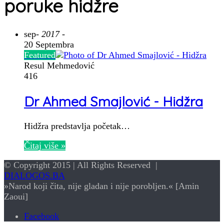
poruke hidžre
sep
- 2017 -
20 Septembra
Featured
Resul Mehmedović
416
Dr Ahmed Smajlović - Hidžra
Hidžra predstavlja početak…
Čitaj više »
© Copyright 2015 | All Rights Reserved |
DIALOGOS.BA
»Narod koji čita, nije gladan i nije porobljen.« [Amin
Zaoui]
Facebook