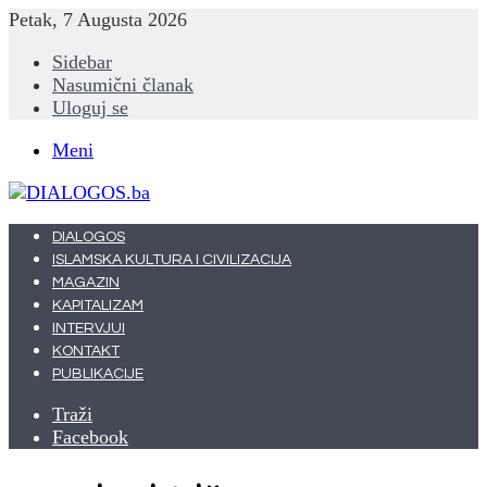
Petak, 7 Augusta 2026
Sidebar
Nasumični članak
Uloguj se
Meni
DIALOGOS
ISLAMSKA KULTURA I CIVILIZACIJA
MAGAZIN
KAPITALIZAM
INTERVJUI
KONTAKT
PUBLIKACIJE
Traži
Facebook