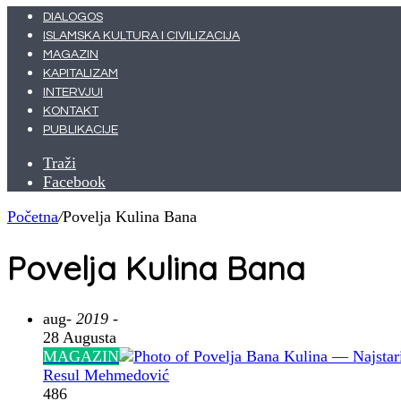
DIALOGOS
ISLAMSKA KULTURA I CIVILIZACIJA
MAGAZIN
KAPITALIZAM
INTERVJUI
KONTAKT
PUBLIKACIJE
Traži
Facebook
Početna
/
Povelja Kulina Bana
Povelja Kulina Bana
aug
- 2019 -
28 Augusta
MAGAZIN
Resul Mehmedović
486