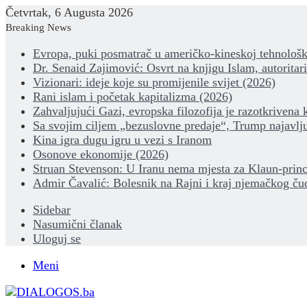
Četvrtak, 6 Augusta 2026
Breaking News
Evropa, puki posmatrač u američko-kineskoj tehnološk
Dr. Senaid Zajimović: Osvrt na knjigu Islam, autoritar
Vizionari: ideje koje su promijenile svijet (2026)
Rani islam i početak kapitalizma (2026)
Zahvaljujući Gazi, evropska filozofija je razotkrivena 
Sa svojim ciljem „bezuslovne predaje“, Trump najavlju
Kina igra dugu igru u vezi s Iranom
Osonove ekonomije (2026)
Struan Stevenson: U Iranu nema mjesta za Klaun-princ
Admir Čavalić: Bolesnik na Rajni i kraj njemačkog ču
Sidebar
Nasumični članak
Uloguj se
Meni