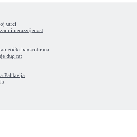
oj utrci
izam i nerazvijenost
kao etički bankrotirana
je dug rat
a Pahlavija
da