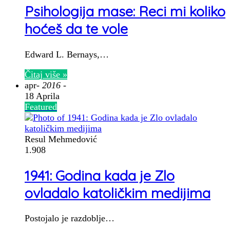
Psihologija mase: Reci mi koliko
hoćeš da te vole
Edward L. Bernays,…
Čitaj više »
apr
- 2016 -
18 Aprila
Featured
Resul Mehmedović
1.908
1941: Godina kada je Zlo
ovladalo katoličkim medijima
Postojalo je razdoblje…