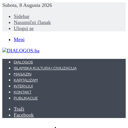
Subota, 8 Augusta 2026
Sidebar
Nasumični članak
Uloguj se
Meni
DIALOGOS
ISLAMSKA KULTURA I CIVILIZACIJA
MAGAZIN
KAPITALIZAM
INTERVJUI
KONTAKT
PUBLIKACIJE
Traži
Facebook