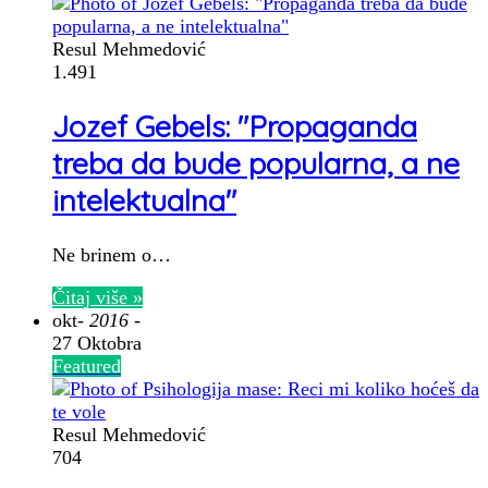
Resul Mehmedović
1.491
Jozef Gebels: "Propaganda
treba da bude popularna, a ne
intelektualna"
Ne brinem o…
Čitaj više »
okt
- 2016 -
27 Oktobra
Featured
Resul Mehmedović
704