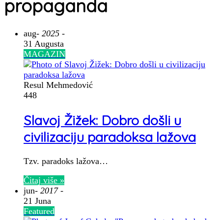
propaganda
aug
- 2025 -
31 Augusta
MAGAZIN
Resul Mehmedović
448
Slavoj Žižek: Dobro došli u
civilizaciju paradoksa lažova
Tzv. paradoks lažova…
Čitaj više »
jun
- 2017 -
21 Juna
Featured